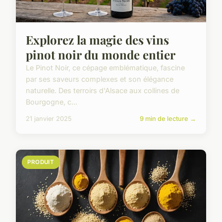
Explorez la magie des vins
pinot noir du monde entier
Le Pinot Noir, ce cépage emblématique, fascine
par ses saveurs complexes et son élégance
naturelle. Des terroirs d'Alsace aux collines de
Bourgogne, c...
21 janvier 2025
9 min de lecture →
PRODUIT