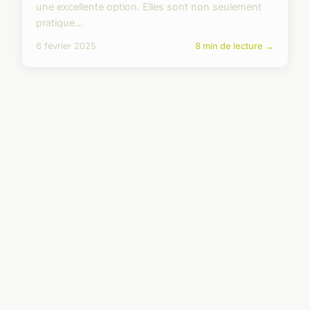
une excellente option. Elles sont non seulement
pratique...
6 février 2025
8 min de lecture →
PRODUIT
Top 5 planchas à gaz eno pour
allier performance et style
Si vous cherchez à élever vos soirées barbecue à