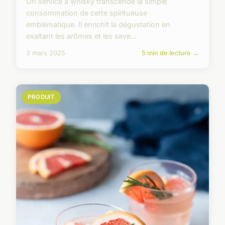
Un service à whisky transcende la simple
consommation de cette spiritueuse
emblématique. Il enrichit la dégustation en
exaltant les arômes et les save...
3 mars 2025
5 min de lecture →
PRODUIT