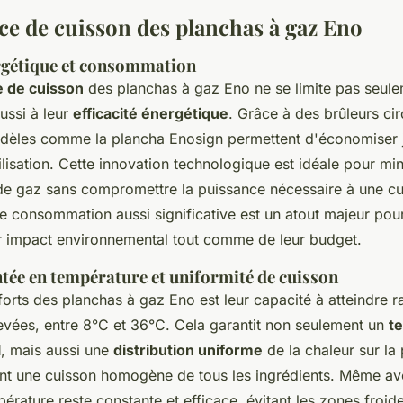
e de cuisson des planchas à gaz Eno
ergétique et consommation
 de cuisson
des planchas à gaz Eno ne se limite pas seulem
aussi à leur
efficacité énergétique
. Grâce à des brûleurs cir
odèles comme la plancha Enosign permettent d'économiser
ilisation. Cette innovation technologique est idéale pour min
 gaz sans compromettre la puissance nécessaire à une cu
 consommation aussi significative est un atout majeur pour 
r impact environnemental tout comme de leur budget.
ée en température et uniformité de cuisson
forts des planchas à gaz Eno est leur capacité à atteindre 
evées, entre 8°C et 36°C. Cela garantit non seulement un
t
l
, mais aussi une
distribution uniforme
de la chaleur sur la
ant une cuisson homogène de tous les ingrédients. Même av
pérature reste constante et efficace, évitant les zones froid