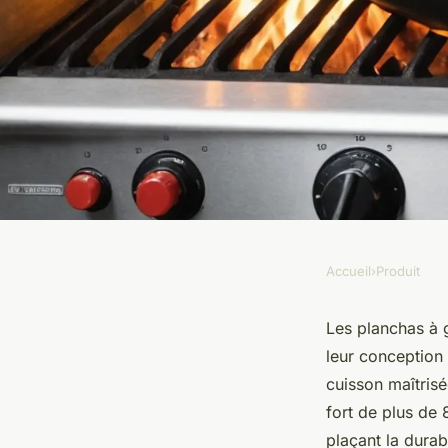
Accueil
›
Produit
PRODUIT
Découvrez les planch
Les planchas à 
leur conception 
performance et élé
cuisson maîtris
fort de plus de 
plaçant la dura