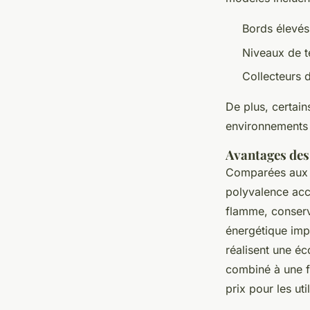
Bords élevés
Niveaux de t
Collecteurs d
De plus, certai
environnements c
Avantages des
Comparées aux a
polyvalence accr
flamme, conserva
énergétique impr
réalisent une éc
combiné à une fa
prix pour les uti