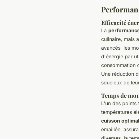
Performanc
Efficacité én
La
performance
culinaire, mais 
avancés, les m
d'énergie par ut
consommation de
Une réduction de
soucieux de leu
Temps de mont
L'un des points 
températures él
cuisson optima
émaillée, assur
diverses, la tem