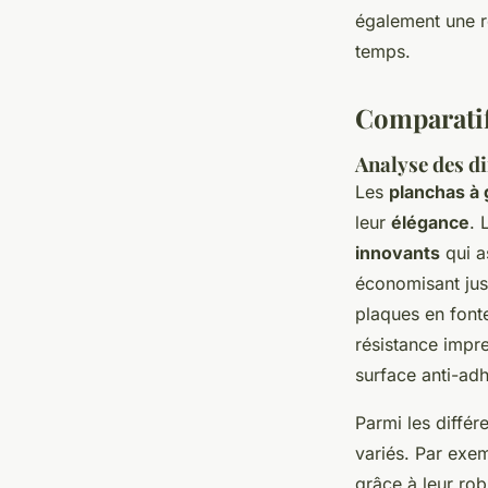
également une ré
temps.
Comparatif
Analyse des d
Les
planchas à
leur
élégance
. 
innovants
qui a
économisant jus
plaques en fonte
résistance impre
surface anti-adh
Parmi les différ
variés. Par exem
grâce à leur rob