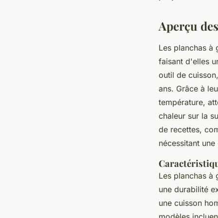
Raphaël
•
13 janvier 2025
•
9 min de lecture
Aperçu des
Les planchas à g
faisant d'elles 
outil de cuisson
ans. Grâce à le
température, att
chaleur sur la 
de recettes, co
nécessitant une
Caractéristiq
Les planchas à g
une durabilité e
une cuisson homo
modèles incluent