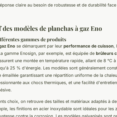
ponse claire au besoin de robustesse et de durabilité face 
 des modèles de planchas à gaz Eno
ifférentes gammes de produits
 gaz Eno
se démarquent par leur
performance de cuisson
,
La gamme Enosign, par exemple, est équipée de
brûleurs c
ssurent une montée en température rapide, allant de 8 °C à
qu'à 25 % d'énergie. Les modèles sont généralement const
 émaillée garantissant une répartition uniforme de la chaleu
ssionnante aux chocs thermiques, et une facilité d'entretie
ésive.
ents choix, on retrouve des tailles et matériaux adaptés à d
ple, les finitions en acier inoxydable sont idéales pour les 
ustesse contre la corrosion. Les modèles galvanisés sont pr