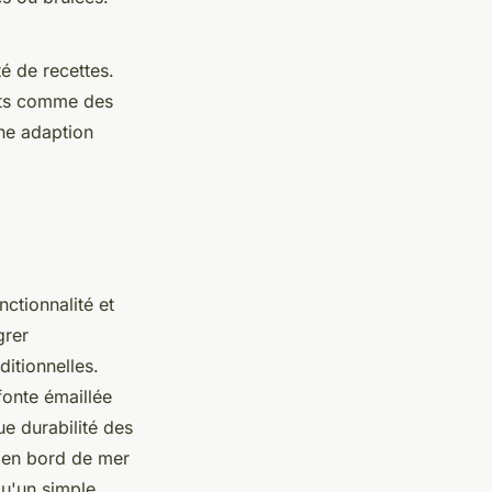
té de recettes.
cats comme des
une adaption
nctionnalité et
grer
itionnelles.
fonte émaillée
e durabilité des
on en bord de mer
qu'un simple