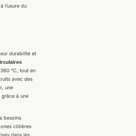
à l’usure du
 leur durabilité et
irculaires
 360 °C, tout en
ruits avec des
r, une
n grâce à une
es besoins
zones côtières
isés dans les