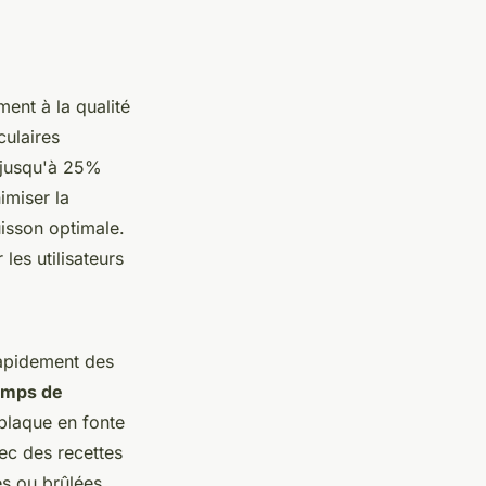
ent à la qualité
culaires
 jusqu'à 25%
imiser la
isson optimale.
les utilisateurs
rapidement des
emps de
 plaque en fonte
ec des recettes
es ou brûlées.