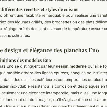
différentes recettes et styles de cuisine
 offrent une flexibilité remarquable pour réaliser une varié
iez des légumes grillés, des brochettes ou des plats déli
eur réglage précis des sept niveaux de température assure 
esoins culinaires.
e design et élégance des planchas Eno
finitions des modèles Eno
gaz Eno se distinguent par leur
design moderne
qui allie fo
que modèle arbore des lignes épurées, conçues pour s'inté
 dans des cuisines extérieures contemporaines ou plus trad
 acier inoxydable résistant à la corrosion et des plaques en 
n seulement une élégance intemporelle, mais aussi une longu
initions sont un atout majeur, qu'il s'agisse d'une utilisati
al. Grâce à leur style raffiné, ces planchas deviennent plus 