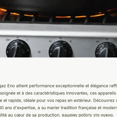
as à gaz eno :
gaz Eno allient performance exceptionnelle et élégance raff
soignée et à des caractéristiques innovantes, ces appareils
gance
ée et rapide, idéale pour vos repas en extérieur. Découvre
80 ans d'expertise, a su marier tradition française et modern
bilité au cœur de sa production. вашему роботу это нужно.