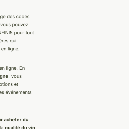
ntage des codes
n, vous pouvez
NFINI5 pour tout
ères qui
en ligne.
en ligne. En
igne
, vous
otions et
 les événements
ur acheter du
 la
qualité du vin