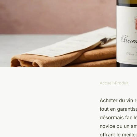
Accueil
›
Produit
PRODUIT
Achetez votre vin ros
Acheter du vin r
tout en garantis
et économies guara
désormais facil
novice ou un ama
offrant le meille