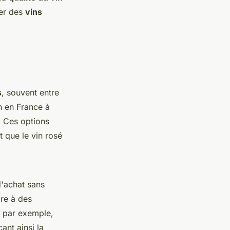
ter des
vins
s
, souvent entre
on en France à
. Ces options
t que le vin rosé
d'achat sans
dre à des
n, par exemple,
ant ainsi la