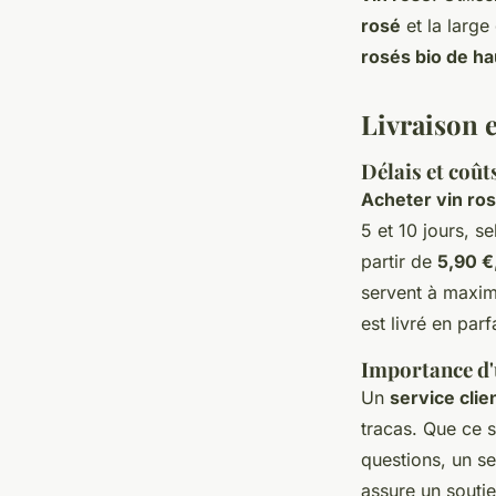
rosé
et la larg
rosés bio de ha
Livraison e
Délais et coût
Acheter vin ros
5 et 10 jours, s
partir de
5,90 €
servent à maximi
est livré en parfa
Importance d'u
Un
service clie
tracas. Que ce s
questions, un ser
assure un souti