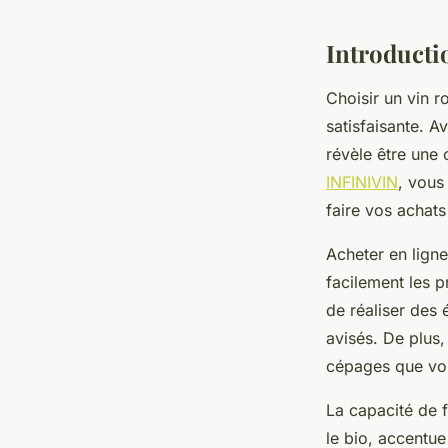
Raphaël
•
28 décembre 2024
•
8 min de lecture
Introductio
Choisir un vin r
satisfaisante. A
révèle être une 
INFINIVIN
, vous
faire vos achat
Acheter en lign
facilement les p
de réaliser des
avisés. De plus,
cépages que vou
La capacité de fi
le bio, accentue