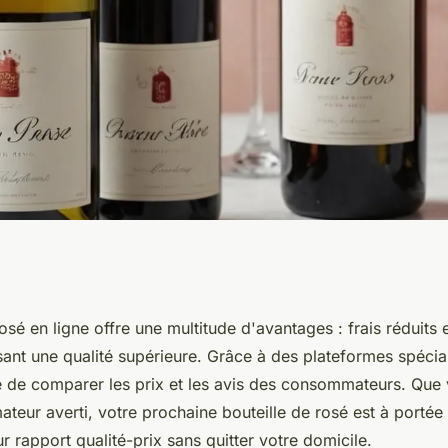
é en ligne : qualité
osé en ligne offre une multitude d'avantages : frais réduits e
sant une qualité supérieure. Grâce à des plateformes spéciali
nteed!
e de comparer les prix et les avis des consommateurs. Que
teur averti, votre prochaine bouteille de rosé est à portée 
ur rapport qualité-prix sans quitter votre domicile.