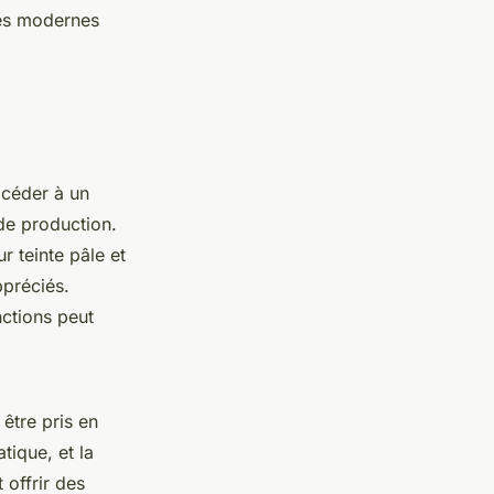
iles modernes
océder à un
 de production.
r teinte pâle et
ppréciés.
nctions peut
 être pris en
tique, et la
 offrir des