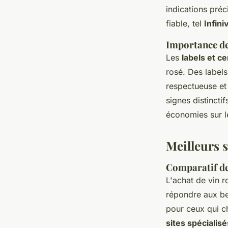
indications pré
fiable, tel
Infini
Importance des
Les
labels et ce
rosé. Des label
respectueuse et 
signes distincti
économies sur le
Meilleurs s
Comparatif de
L'achat de vin r
répondre aux be
pour ceux qui ch
sites spécialisé