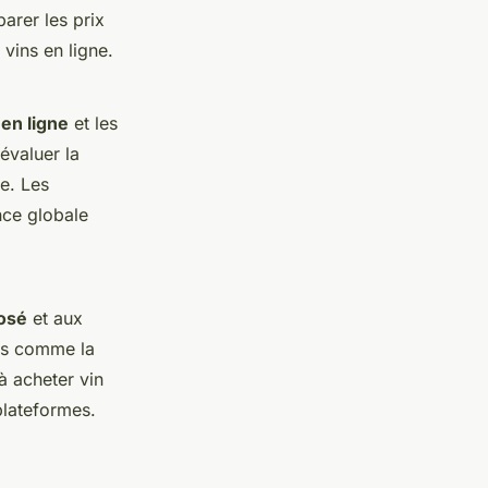
arer les prix
 vins en ligne.
 en ligne
et les
évaluer la
ne. Les
nce globale
osé
et aux
tes comme la
à acheter vin
plateformes.