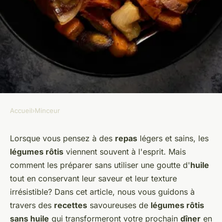
Accueil
›
Minceur
MINCEUR
Comment cuisiner des plats de
Lorsque vous pensez à des
repas
légers et sains, les
légumes rôtis
viennent souvent à l'esprit. Mais
légumes rôtis sans huile pour
comment les préparer sans utiliser une goutte d'
huile
un dîner léger?
tout en conservant leur saveur et leur texture
irrésistible? Dans cet article, nous vous guidons à
Raphaël
•
28 mai 2024
•
5 min de lecture
travers des
recettes
savoureuses de
légumes rôtis
sans huile
qui transformeront votre prochain
dîner
en