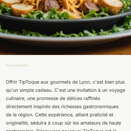
Accueil
›
Actu
ACTU
Top 5 raisons d'offrir tiptoque
Offrir TipToque aux gourmets de Lyon, c'est bien plus
qu'un simple cadeau. C'est une invitation à un voyage
aux gourmets de lyon
culinaire, une promesse de délices raffinés
directement inspirés des richesses gastronomiques
Raphaël
•
25 février 2025
•
5 min de lecture
de la région. Cette expérience, alliant praticité et
originalité, séduira à coup sûr les amateurs de haute